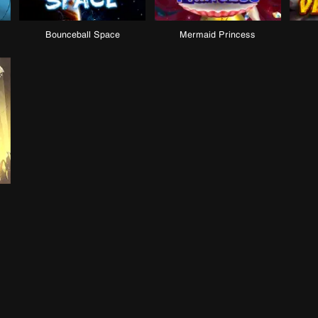
Bounceball Space
Mermaid Princess