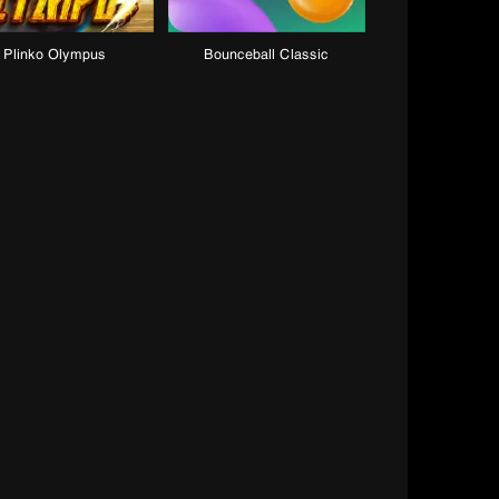
Plinko Olympus
Bounceball Classic