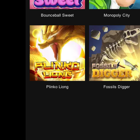
Bounceball Sweet
Monopoly City
Plinko Liong
Fossils Digger