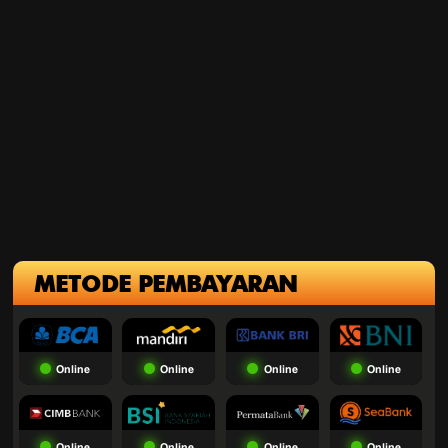
METODE PEMBAYARAN
Online
Online
Online
Online
Online
Online
Online
Online