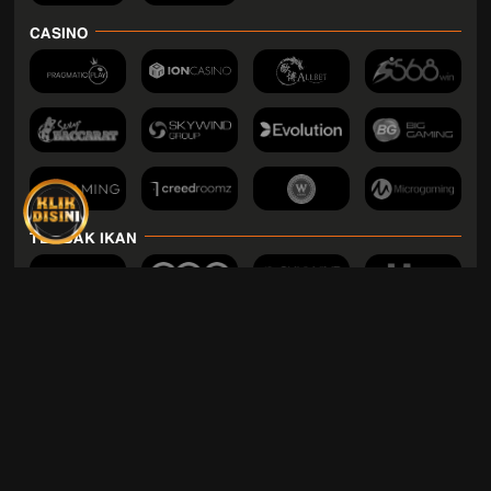
CASINO
TEMBAK IKAN
LIVE GAME
OTHERS