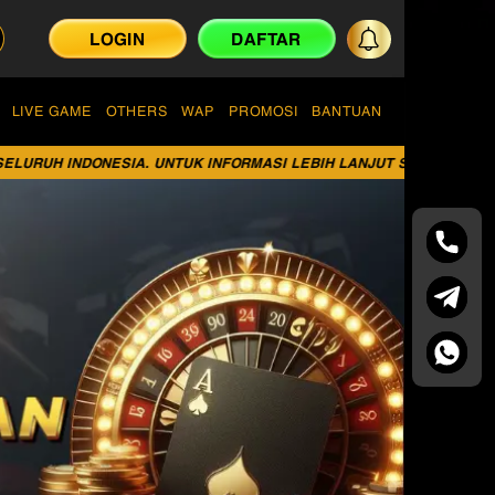
LOGIN
DAFTAR
LIVE GAME
OTHERS
WAP
PROMOSI
BANTUAN
NESIA. UNTUK INFORMASI LEBIH LANJUT SILAHKAN HUBUNGI LIVECHA