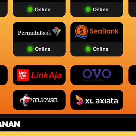
Online
Online
Online
Online
YANAN