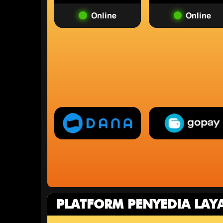
Online
Online
PLATFORM PENYEDIA LA