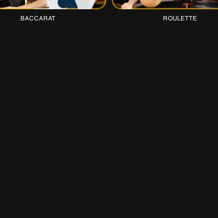
BACCARAT
ROULETTE