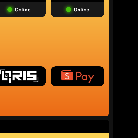
Online
Online