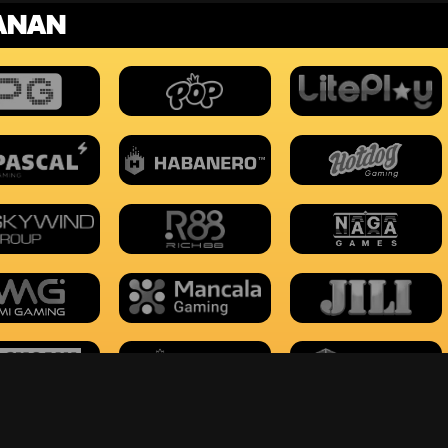
YANAN