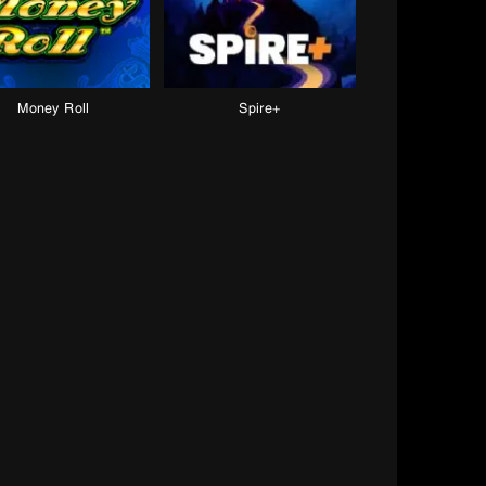
Money Roll
Spire+