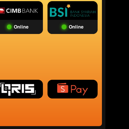
Online
Online