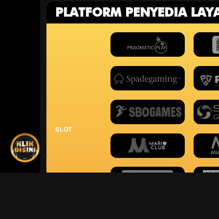
PLATFORM PENYEDIA LA
SLOT