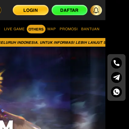
LOGIN
DAFTAR
OTHERS
N
LIVE GAME
WAP
PROMOSI
BANTUAN
NESIA. UNTUK INFORMASI LEBIH LANJUT SILAHKAN HUBUNGI LIVECHA