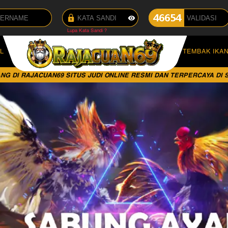
Lupa Kata Sandi ?
L
TEMBAK IKA
AN69 SITUS JUDI ONLINE RESMI DAN TERPERCAYA DI SELURUH INDO